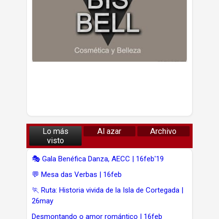
Lo más
Al azar
Archivo
visto
🎭 Gala Benéfica Danza, AECC | 16feb'19
💬 Mesa das Verbas | 16feb
🏃 Ruta: Historia vivida de la Isla de Cortegada |
26may
Desmontando o amor romántico | 16feb