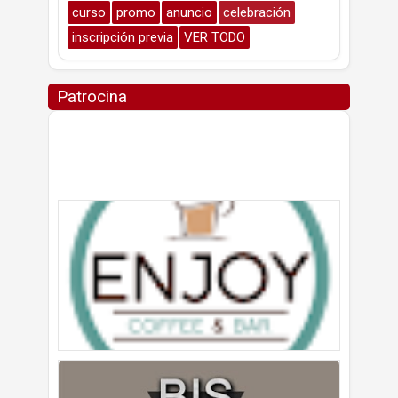
curso
promo
anuncio
celebración
inscripción previa
VER TODO
Patrocina