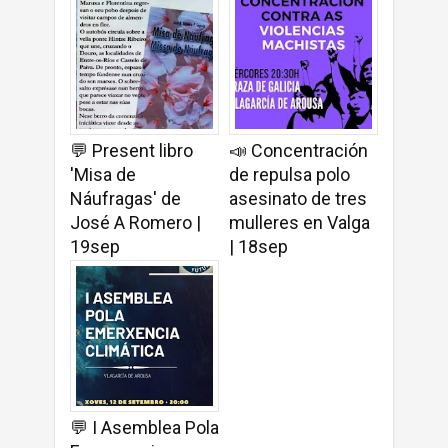
💬 Present libro
📣 Concentración
'Misa de
de repulsa polo
Náufragas' de
asesinato de tres
José A Romero |
mulleres en Valga
19sep
| 18sep
💬 I Asemblea Pola