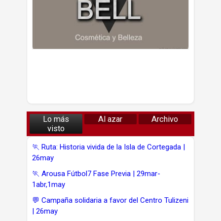
Lo más
Al azar
Archivo
visto
🏃 Ruta: Historia vivida de la Isla de Cortegada |
26may
🏃 Arousa Fútbol7 Fase Previa | 29mar-
1abr,1may
💬 Campaña solidaria a favor del Centro Tulizeni
| 26may