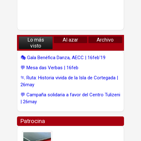
Lo más
Al azar
Archivo
visto
🎭 Gala Benéfica Danza, AECC | 16feb'19
💬 Mesa das Verbas | 16feb
🏃 Ruta: Historia vivida de la Isla de Cortegada |
26may
💬 Campaña solidaria a favor del Centro Tulizeni
| 26may
Patrocina