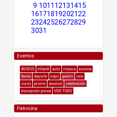
9
10
11
12
13
14
15
16
17
18
19
20
21
22
23
24
25
26
27
28
29
30
31
Eventos
AVISOS
infantil
acto
música
escena
fiesta
deporte
expo
gastro
cine
curso
promo
anuncio
celebración
inscripción previa
VER TODO
Patrocina