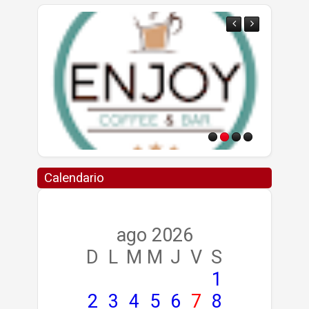
Calendario
ago 2026
D
L
M
M
J
V
S
1
2
3
4
5
6
7
8