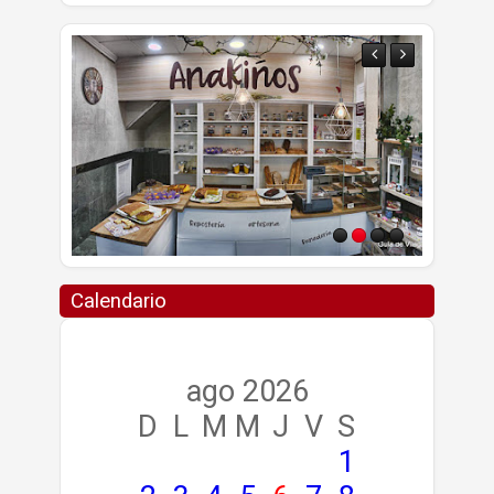
Calendario
ago 2026
D
L
M
M
J
V
S
1