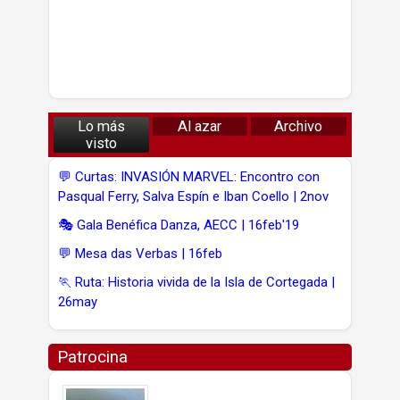
Lo más
Al azar
Archivo
visto
💬 Curtas: INVASIÓN MARVEL: Encontro con
Pasqual Ferry, Salva Espín e Iban Coello | 2nov
🎭 Gala Benéfica Danza, AECC | 16feb'19
💬 Mesa das Verbas | 16feb
🏃 Ruta: Historia vivida de la Isla de Cortegada |
26may
Patrocina