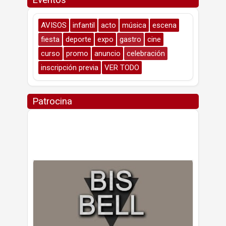
Eventos
AVISOS
infantil
acto
música
escena
fiesta
deporte
expo
gastro
cine
curso
promo
anuncio
celebración
inscripción previa
VER TODO
Patrocina