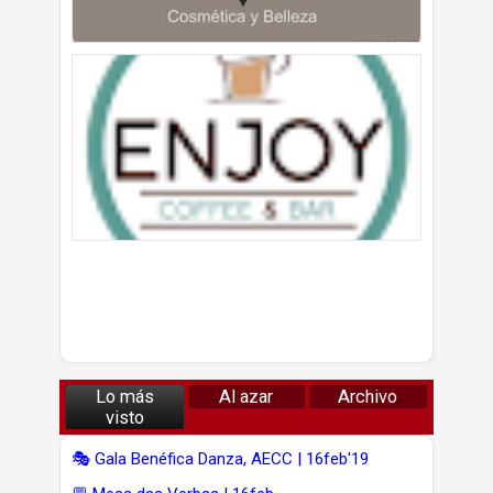
Lo más
Al azar
Archivo
visto
🎭 Gala Benéfica Danza, AECC | 16feb'19