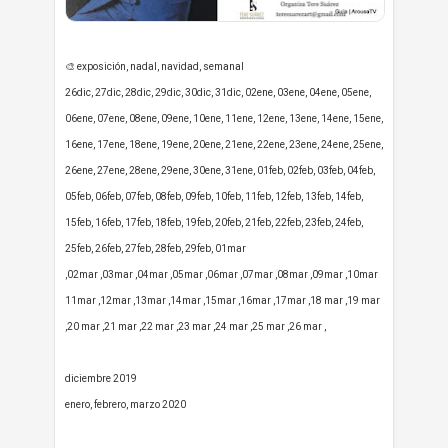
🎨 exposición, nadal, navidad, semanal
26dic, 27dic, 28dic, 29dic, 30dic, 31dic, 02ene, 03ene, 04ene, 05ene,
06ene, 07ene, 08ene, 09ene, 10ene, 11ene, 12ene, 13ene, 14ene, 15ene,
16ene, 17ene, 18ene, 19ene, 20ene, 21ene, 22ene, 23ene, 24ene, 25ene,
26ene, 27ene, 28ene, 29ene, 30ene, 31ene, 01feb, 02feb, 03feb, 04feb,
05feb, 06feb, 07feb, 08feb, 09feb, 10feb, 11feb, 12feb, 13feb, 14feb,
15feb, 16feb, 17feb, 18feb, 19feb, 20feb, 21feb, 22feb, 23feb, 24feb,
25feb, 26feb, 27feb, 28feb, 29feb, 01mar
,02
mar
,0
3
mar
,04
mar
,05
mar
,06
mar
,07
mar
,08
mar
,09
mar
,10
mar
11
mar
,12
mar
,1
3
mar
,14
mar
,15
mar
,16
mar
,17
mar
,18
mar
,19
mar
,20
mar
,21
mar
,22
mar
,23
mar
,24
mar
,25
mar
,26
mar
,
diciembre
2019
enero, febrero, marzo 2020