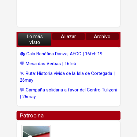
Lo más
Al azar
Archivo
visto
🎭 Gala Benéfica Danza, AECC | 16feb'19
💬 Mesa das Verbas | 16feb
🏃 Ruta: Historia vivida de la Isla de Cortegada |
26may
💬 Campaña solidaria a favor del Centro Tulizeni
| 26may
Patrocina