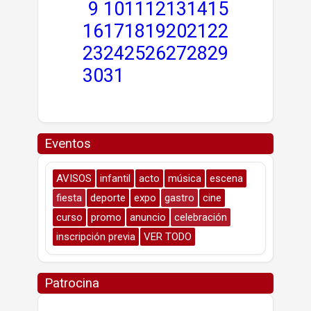
9
10
11
12
13
14
15
16
17
18
19
20
21
22
23
24
25
26
27
28
29
30
31
Eventos
AVISOS
infantil
acto
música
escena
fiesta
deporte
expo
gastro
cine
curso
promo
anuncio
celebración
inscripción previa
VER TODO
Patrocina