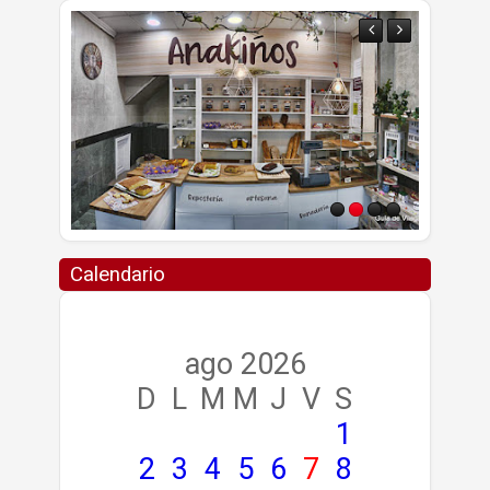
Calendario
ago 2026
D
L
M
M
J
V
S
1
2
3
4
5
6
7
8