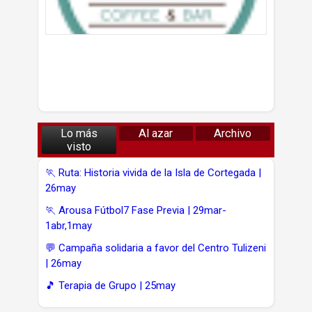
Lo más
Al azar
Archivo
visto
🏃 Ruta: Historia vivida de la Isla de Cortegada |
26may
🏃 Arousa Fútbol7 Fase Previa | 29mar-
1abr,1may
💬 Campaña solidaria a favor del Centro Tulizeni
| 26may
🎵 Terapia de Grupo | 25may