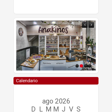
Calendario
ago 2026
D
L
M
M
J
V
S