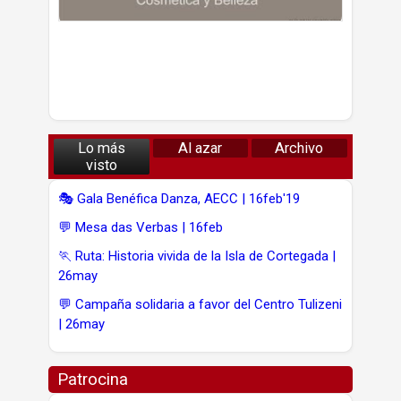
Lo más
Al azar
Archivo
visto
🎭 Gala Benéfica Danza, AECC | 16feb'19
💬 Mesa das Verbas | 16feb
🏃 Ruta: Historia vivida de la Isla de Cortegada |
26may
💬 Campaña solidaria a favor del Centro Tulizeni
| 26may
Patrocina