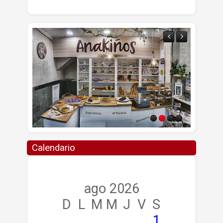
Calendario
ago 2026
D
L
M
M
J
V
S
1