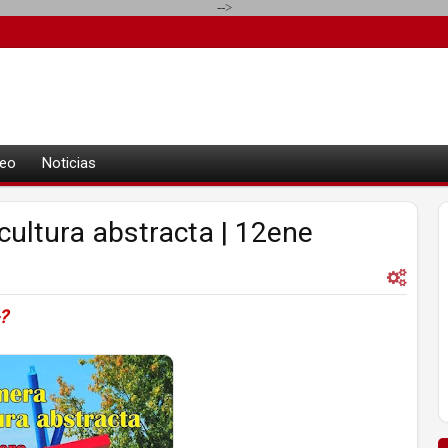
-->
eo
Noticias
cultura abstracta | 12ene
-?