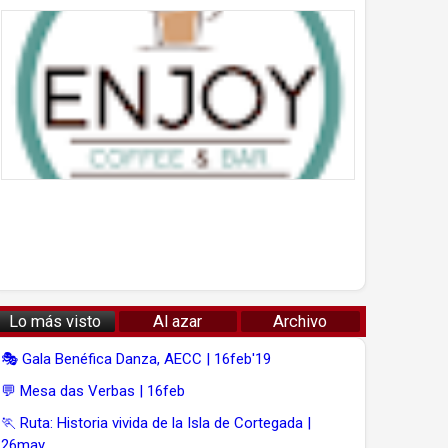
Lo más visto
Al azar
Archivo
🎭 Gala Benéfica Danza, AECC | 16feb'19
💬 Mesa das Verbas | 16feb
🏃 Ruta: Historia vivida de la Isla de Cortegada |
26may