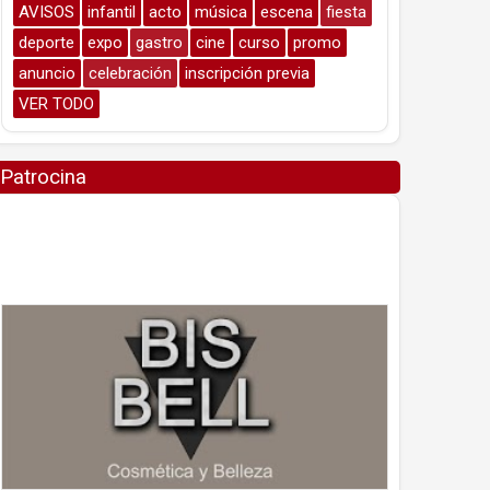
AVISOS
infantil
acto
música
escena
fiesta
deporte
expo
gastro
cine
curso
promo
anuncio
celebración
inscripción previa
VER TODO
Patrocina