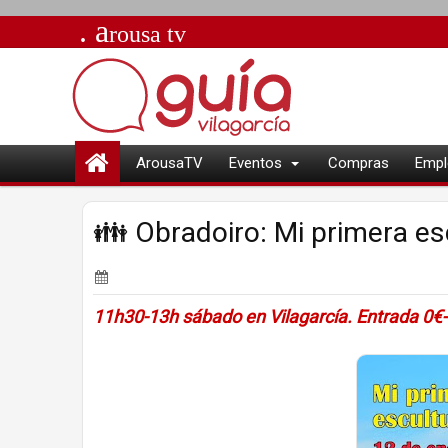
. a
rousa
tv
ArousaTV
Eventos
Compras
Empl
👪 Obradoiro: Mi primera es
11h30-13h sábado en Vilagarcía. Entrada 0€