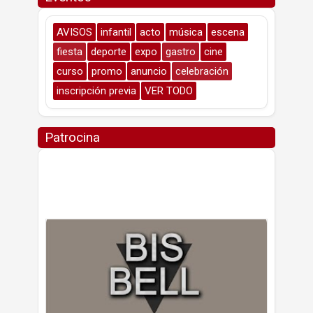
AVISOS
infantil
acto
música
escena
fiesta
deporte
expo
gastro
cine
curso
promo
anuncio
celebración
inscripción previa
VER TODO
Patrocina