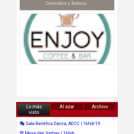
Lo más
Al azar
Archivo
visto
🎭 Gala Benéfica Danza, AECC | 16feb'19
💬 Mesa das Verbas | 16feb