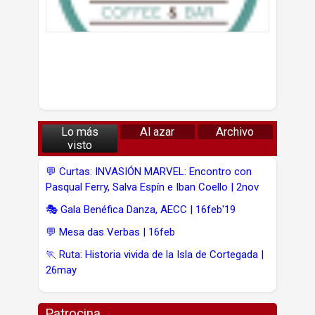
Lo más
Al azar
Archivo
visto
💬 Curtas: INVASIÓN MARVEL: Encontro con
Pasqual Ferry, Salva Espín e Iban Coello | 2nov
🎭 Gala Benéfica Danza, AECC | 16feb'19
💬 Mesa das Verbas | 16feb
🏃 Ruta: Historia vivida de la Isla de Cortegada |
26may
Patrocina