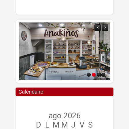
Calendario
ago 2026
D
L
M
M
J
V
S